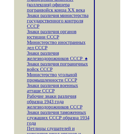
(коллекция) офицера
погранвойск конца XX века
Знаки различия министерства
государственного контроля
СССР
Знаки различия органов
юстиции СССР
Министерство иностранных
дел СССР
Знаки различия
железнодорожников СССР ♠
Знаки различия пограничных
войск СССР
Министерство угольной
промышленности СССР
Знаки различия военных
атташе СССР
Рабочие знаки различия
образца 1943 года
железнодорожников СССР
Знаки различия таможенных
служащих СССР образца 1934
года
Петлицы слушателей и
курсантов школ органов и