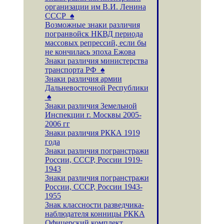
организации им В.И. Ленина
СССР ♠
Возможные знаки различия
погранвойск НКВД периода
массовых репрессий, если бы
не кончилась эпоха Ежова
Знаки различия министерства
транспорта РФ ♠
Знаки различия армии
Дальневосточной Республики
♠
Знаки различия Земельной
Инспекции г. Москвы 2005-
2006 гг
Знаки различия РККА 1919
года
Знаки различия погранстражи
России, СССР, России 1919-
1943
Знаки различия погранстражи
России, СССР, России 1943-
1955
Знак классности разведчика-
наблюдателя конницы РККА
Офицерский комплект