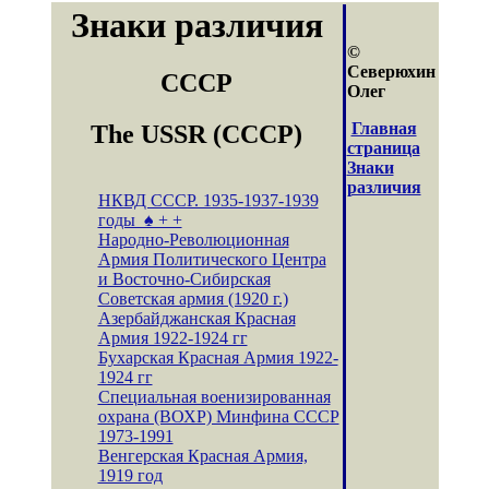
Знаки различия
©
Северюхин
СССР
Олег
Главная
The USSR (СССР)
страница
Знаки
различия
НКВД СССР. 1935-1937-1939
годы ♠ + +
Народно-Революционная
Армия Политического Центра
и Восточно-Сибирская
Советская армия (1920 г.)
Азербайджанская Красная
Армия 1922-1924 гг
Бухарская Красная Армия 1922-
1924 гг
Специальная военизированная
охрана (ВОХР) Минфина СССР
1973-1991
Венгерская Красная Армия,
1919 год