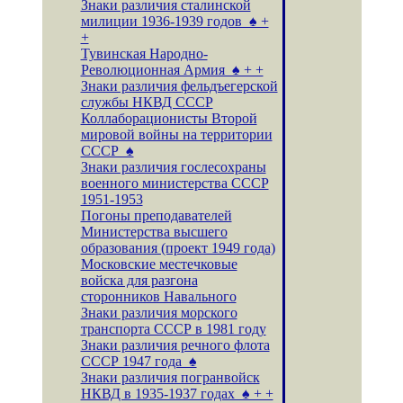
Знаки различия сталинской
милиции 1936-1939 годов ♠ +
+
Тувинская Народно-
Революционная Армия ♠ + +
Знаки различия фельдъегерской
службы НКВД СССР
Коллаборационисты Второй
мировой войны на территории
СССР ♠
Знаки различия гослесохраны
военного министерства СССР
1951-1953
Погоны преподавателей
Министерства высшего
образования (проект 1949 года)
Московские местечковые
войска для разгона
сторонников Навального
Знаки различия морского
транспорта СССР в 1981 году
Знаки различия речного флота
СССР 1947 года ♠
Знаки различия погранвойск
НКВД в 1935-1937 годах ♠ + +