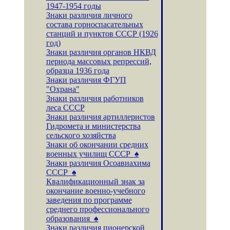
1947-1954 годы
Знаки различия личного
состава горноспасательных
станций и пунктов СССР (1926
год)
Знаки различия органов НКВД
периода массовых репрессий,
образца 1936 года
Знаки различия ФГУП
"Охрана"
Знаки различия работников
леса СССР
Знаки различия артиллеристов
Гидромета и министерства
сельского хозяйства
Знаки об окончании средних
военных училищ СССР ♠
Знаки различия Осоавиахима
СССР ♠
Квалификационный знак за
окончание военно-учебного
заведения по программе
среднего профессионального
образования ♠
Знаки различия пионерской