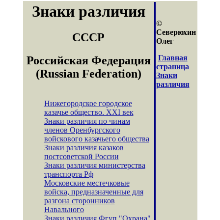
Знаки различия
©
Северюхин
СССР
Олег
Главная
Российская Федерация
страница
(Russian Federation)
Знаки
различия
Нижегородское городское
казачье общество. XXI век
Знаки различия по чинам
членов Оренбургского
войскового казачьего общества
Знаки различия казаков
постсоветской России
Знаки различия министерства
транспорта Рф
Московские местечковые
войска, предназначенные для
разгона сторонников
Навального
Знаки различия Фгуп "Охрана"