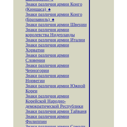
Знаки различия армии Конго
(Киншаса) ♠
Знаки различия армии Конго
(Браззавиль) ♠
Знаки различия армии Швеции
Знаки различия армии
королевства Нидерланды
Знаки различия армии Италии
Знаки различия армии
Хорватии
Знаки различия армии
Словении
Знаки различия армии
Черногории
Знаки различия армии
Норвегии
Знаки различия армии Южной
Кореи
Знаки различия армии
Корейской Народно-
демократической Республики
Знаки различия армии Тайваня
Знаки различия армии
Филиппин
Знаки различия армии Сомали