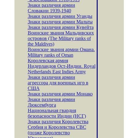
Знаки различия армии
Словакии 1939-1940
Знаки различия армии Уганды
Знаки различия армии Мальты
Знаки различия армии Кувейта
Воинские звания Мальдивских
островов (The Military ranks of
the Maldives)
Воинские звания армии Омана.
Military ranks of Oman
Королевская армия
Нидерландов Ост-Индии. Royal
Netherlands East Indies Army
Знаки различия армии
агрессора для военных игр в
США
Знаки различия армии Монако
Знаки различия армии
Люксембурга
Национальная гвардия
безопасности Индии (НСГ)
Знаки различия Королевства
Сербия и Королевства СВС
(позже Королевство