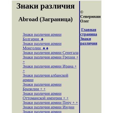
Знаки различия
©
Северюхин
Abroad (Заграница)
Олег
Главная
страница
Знаки различия армии
Знаки
Болгарии ♠
различия
Знаки различия армии
Монголии ♠ ♠
Знаки различия армии Сенегала
Знаки различия армии Греции +
+
Знаки различия армии Ирана +
+
Знаки различия албанской
армии
Знаки различия армии
Бразилии + +
Знаки различия армии
Оттоманской империи + +
Знаки различия армии Перу + +
Знаки различия армии Индии
Знаки различия армии