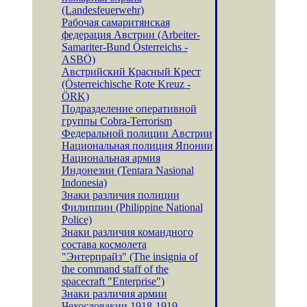
(Landesfeuerwehr)
Рабочая самаритянская
федерация Австрии (Arbeiter-
Samariter-Bund Österreichs -
ASBÖ)
Австрийский Красный Крест
(Österreichische Rote Kreuz -
ÖRK)
Подразделение оперативной
группы Cobra-Terrorism
Федеральной полиции Австрии
Национальная полиция Японии
Национальная армия
Индонезии (Tentara Nasional
Indonesia)
Знаки различия полиции
Филиппин (Philippine National
Police)
Знаки различия командного
состава космолета
"Энтерпрайз" (The insignia of
the command staff of the
spacecraft "Enterprise")
Знаки различия армии
Чехословакии 1918-1919