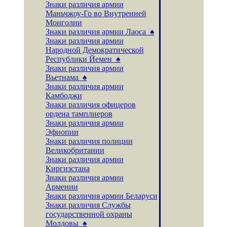
Знаки различия армии
Маньчжоу-Го во Внутренней
Монголии
Знаки различия армии Лаоса ♠
Знаки различия армии
Народной Демократической
Республики Йемен ♠
Знаки различия армии
Вьетнама ♠
Знаки различия армии
Камбоджи
Знаки различия офицеров
ордена тамплиеров
Знаки различия армии
Эфиопии
Знаки различия полиции
Великобритании
Знаки различия армии
Киргизстана
Знаки различия армии
Армении
Знаки различия армии Беларуси
Знаки различия Службы
государственной охраны
Молдовы ♠