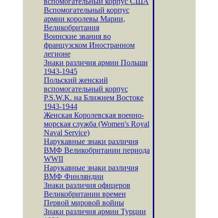
вспомогательный корпус США
Вспомогательный корпус
армии королевы Марии,
Великобритания
Воинские звания во
французском Иностранном
легионе
Знаки различия армии Польши
1943-1945
Польский женский
вспомогательный корпус
P.S.W.K. на Ближнем Востоке
1943-1944
Женская Королевская военно-
морская служба (Women's Royal
Naval Service)
Нарукавные знаки различия
ВМФ Великобритании периода
WWII
Нарукавные знаки различия
ВМФ Финляндии
Знаки различия офицеров
Великобритании времен
Первой мировой войны
Знаки различия армии Турции