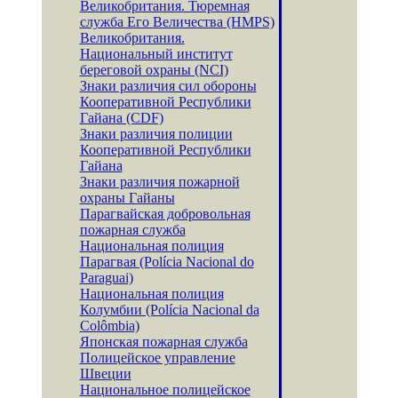
Великобритания. Тюремная
служба Его Величества (HMPS)
Великобритания.
Национальный институт
береговой охраны (NCI)
Знаки различия сил обороны
Кооперативной Республики
Гайана (CDF)
Знаки различия полиции
Кооперативной Республики
Гайана
Знаки различия пожарной
охраны Гайаны
Парагвайская добровольная
пожарная служба
Национальная полиция
Парагвая (Polícia Nacional do
Paraguai)
Национальная полиция
Колумбии (Polícia Nacional da
Colômbia)
Японская пожарная служба
Полицейское управление
Швеции
Национальное полицейское