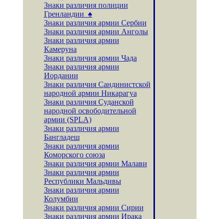
Знаки различия полиции
Гренландии ♠
Знаки различия армии Сербии
Знаки различия армии Анголы
Знаки различия армии
Камеруна
Знаки различия армии Чада
Знаки различия армии
Иордании
Знаки различия Сандинистской
народной армии Никарагуа
Знаки различия Суданской
народной освободительной
армии (SPLA)
Знаки различия армии
Бангладеш
Знаки различия армии
Коморского союза
Знаки различия армии Малави
Знаки различия армии
Республики Мальдивы
Знаки различия армии
Колумбии
Знаки различия армии Сирии
Знаки различия армии Ирака