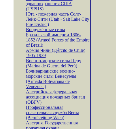
здравоохранения США
(USPHS)
Юта - пожарная часть Солт-
Лейк-Сити (Utah - Salt Lake City
Fire District)
Вооружённые силы
Бразильской империи 1806-
1852 (Armed Forces of the Empire
of Brazil)
Армия Чили (Ejército de Chile)
1905-1939
Военно-морские силы Перу
(Marina de Guerra del Perú)
Боливарианские военно-
морские силы Венесуэлы
(Armada Bolivariana de
Venezuela)
Австрийская федеральная
ассоциация пожарных бригад
(ÖBFV)
Профессиональная
спасательная служба Вены
(Berufsrettung Wien)
Австрия. Государственная
пожарная охрана