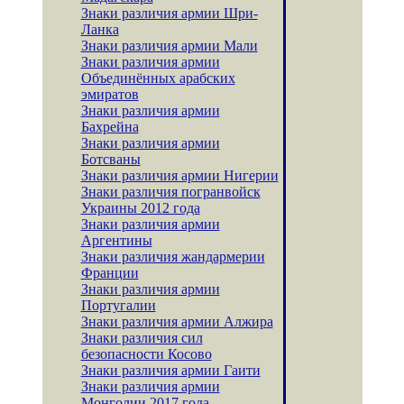
Знаки различия армии Шри-
Ланка
Знаки различия армии Мали
Знаки различия армии
Объединённых арабских
эмиратов
Знаки различия армии
Бахрейна
Знаки различия армии
Ботсваны
Знаки различия армии Нигерии
Знаки различия погранвойск
Украины 2012 года
Знаки различия армии
Аргентины
Знаки различия жандармерии
Франции
Знаки различия армии
Португалии
Знаки различия армии Алжира
Знаки различия сил
безопасности Косово
Знаки различия армии Гаити
Знаки различия армии
Монголии 2017 года