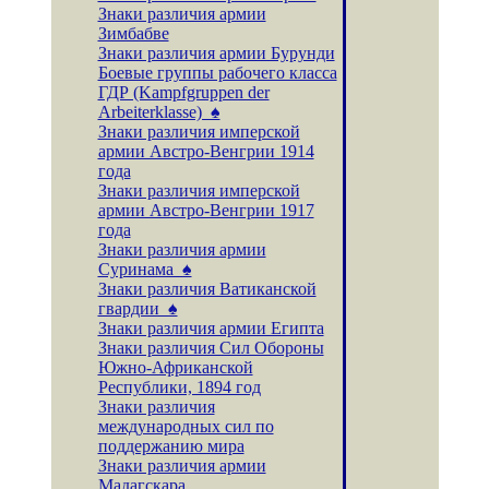
Знаки различия армии
Зимбабве
Знаки различия армии Бурунди
Боевые группы рабочего класса
ГДР (Kampfgruppen der
Arbeiterklasse) ♠
Знаки различия имперской
армии Австро-Венгрии 1914
года
Знаки различия имперской
армии Австро-Венгрии 1917
года
Знаки различия армии
Суринама ♠
Знаки различия Ватиканской
гвардии ♠
Знаки различия армии Египта
Знаки различия Сил Обороны
Южно-Африканской
Республики, 1894 год
Знаки различия
международных сил по
поддержанию мира
Знаки различия армии
Мадагскара