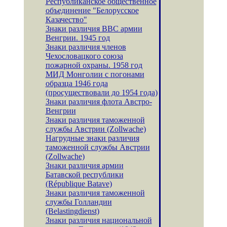
Республиканское общественное
объединение "Белорусское
Казачество"
Знаки различия ВВС армии
Венгрии. 1945 год
Знаки различия членов
Чехословацкого союза
пожарной охраны. 1958 год
МИД Монголии с погонами
образца 1946 года
(просуществовали до 1954 года)
Знаки различия флота Австро-
Венгрии
Знаки различия таможенной
службы Австрии (Zollwache)
Нагрудные знаки различия
таможенной службы Австрии
(Zollwache)
Знаки различия армии
Батавской республики
(République Batave)
Знаки различия таможенной
службы Голландии
(Belastingdienst)
Знаки различия национальной