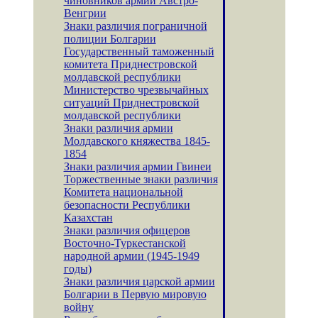
чиновников армии Австро-
Венгрии
Знаки различия пограничной
полиции Болгарии
Государственный таможенный
комитета Приднестровской
молдавской республики
Министерство чрезвычайных
ситуаций Приднестровской
молдавской республики
Знаки различия армии
Молдавского княжества 1845-
1854
Знаки различия армии Гвинеи
Торжественные знаки различия
Комитета национальной
безопасности Республики
Казахстан
Знаки различия офицеров
Восточно-Туркестанской
народной армии (1945-1949
годы)
Знаки различия царской армии
Болгарии в Первую мировую
войну