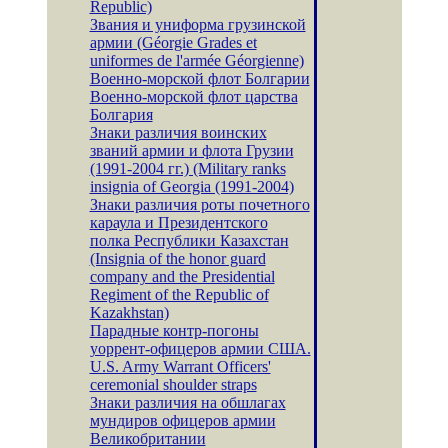
Republic)
Звания и униформа грузинской
армии (Géorgie Grades et
uniformes de l'armée Géorgienne)
Военно-морской флот Болгарии
Военно-морской флот царства
Болгария
Знаки различия воинских
званий армии и флота Грузии
(1991-2004 гг.) (Military ranks
insignia of Georgia (1991-2004)
Знаки различия роты почетного
караула и Президентского
полка Республики Казахстан
(Insignia of the honor guard
company and the Presidential
Regiment of the Republic of
Kazakhstan)
Парадные контр-погоны
уоррент-офицеров армии США.
U.S. Army Warrant Officers'
ceremonial shoulder straps
Знаки различия на обшлагах
мундиров офицеров армии
Великобритании