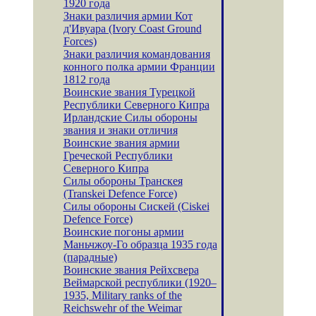
1920 года
Знаки различия армии Кот
д'Ивуара (Ivory Coast Ground
Forces)
Знаки различия командования
конного полка армии Франции
1812 года
Воинские звания Турецкой
Республики Северного Кипра
Ирландские Силы обороны
звания и знаки отличия
Воинские звания армии
Греческой Республики
Северного Кипра
Силы обороны Транскея
(Transkei Defence Force)
Силы обороны Сискей (Ciskei
Defence Force)
Воинские погоны армии
Маньчжоу-Го образца 1935 года
(парадные)
Воинские звания Рейхсвера
Веймарской республики (1920–
1935, Military ranks of the
Reichswehr of the Weimar