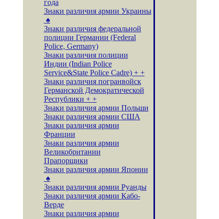
года
Знаки различия армии Украины
♠
Знаки различия федеральной
полиции Германии (Federal
Police, Germany)
Знаки различия полиции
Индии (Indian Police
Service&State Police Cadre) + +
Знаки различия погранвойск
Германской Демократической
Республики + +
Знаки различия армии Польши
Знаки различия армии США
Знаки различия армии
Франции
Знаки различия армии
Великобритании
Прапорщики
Знаки различия армии Японии
♠
Знаки различия армии Руанды
Знаки различия армии Кабо-
Верде
Знаки различия армии