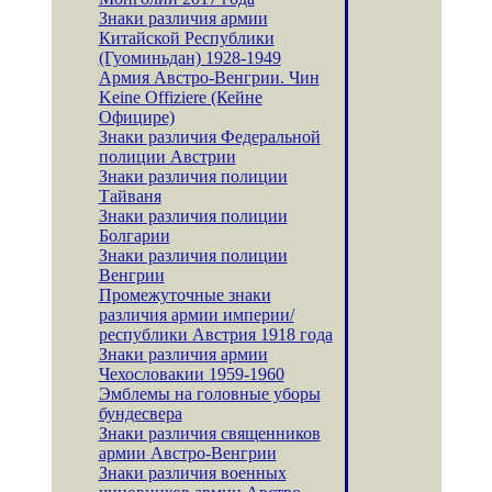
Знаки различия армии
Китайской Республики
(Гуоминьдан) 1928-1949
Армия Австро-Венгрии. Чин
Keine Offiziere (Кейне
Официре)
Знаки различия Федеральной
полиции Австрии
Знаки различия полиции
Тайваня
Знаки различия полиции
Болгарии
Знаки различия полиции
Венгрии
Промежуточные знаки
различия армии империи/
республики Австрия 1918 года
Знаки различия армии
Чехословакии 1959-1960
Эмблемы на головные уборы
бундесвера
Знаки различия священников
армии Австро-Венгрии
Знаки различия военных